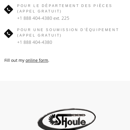
POUR LE DÉPARTEMENT DES PIÈCES
(APPEL GRATUIT)
+1 888 404-4380
ext. 225
POUR UNE SOUMISSION D'ÉQUIPEMENT
(APPEL GRATUIT)
+1 888 404-4380
Fill out my
online form
.
Scroll
to
the
top
of
the